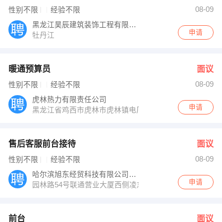
宏晨教育 发布 [前台 ] 招聘信息
08-09
性别不限
经验不限
王女士 发布 [弱电工程师 ] 招聘信息
【哈尔滨旭东经贸科技有限公司鸡西分公司 】 强势入驻
黑龙江昊辰建筑装饰工程有限公司
申请
牡丹江
暖通预算员
面议
08-09
性别不限
经验不限
虎林热力有限责任公司
申请
黑龙江省鸡西市虎林市虎林镇电厂动力路1号
售后客服前台接待
面议
08-09
性别不限
经验不限
哈尔滨旭东经贸科技有限公司鸡西分公司
申请
园林路54号联通营业大厦西侧凌志手机卖场旁
前台
面议